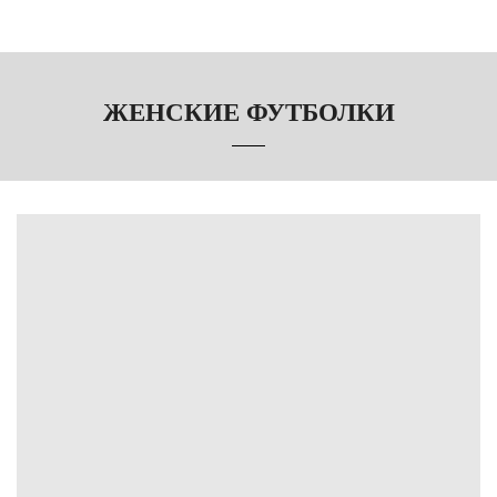
Футболки премиум мужские(унисекс ровные
классические).
Цвет: белый, черный, серый меланж, серый,
желтый, оранжевый, красный, бордо, фиолетовый, голубой,
зелёный, темно-зеленый, синий, темно-синий, оливковый,
ЖЕНСКИЕ ФУТБОЛКИ
бежевый.
Футболки премиум детские.
Цвет: белый, черный, серый
меланж, желтый, оранжевый, красный, фиолетовый, голубой,
зелёный, синий, темно-синий.
Для ознакомления с цветам и образцами перейти по ссылке →
Цветовая гамма