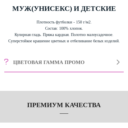
МУЖ(УНИСЕКС)
И ДЕТСКИЕ
Плотность футболки - 150 г/м2.
Состав: 100% хлопок.
Кулирная гладь. Пряжа кардная. Полотно малоусадочное.
Суперстойкое крашение цветных и отбеливание белых изделий.
ЦВЕТОВАЯ ГАММА ПРОМО
Футболки промо мужские(унисекс ровные классические).
Цвет: белый, черный, серый, желтый, оранжевый, красный,
зелёный, синий.
Футболки промо детские.
Цвет: белый, черный, желтый,
ПРЕМИУМ КАЧЕСТВА
оранжевый, красный, зелёный, синий.
Для ознакомления с цветам и образцами перейти по ссылке →
Цветовая гамма